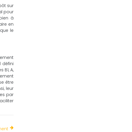
pôt sur
al pour
bien à
aire en
 que le
ssement
 défini
 B1, A,
èvement
se être
i, leur
ées par
ciliter
ment