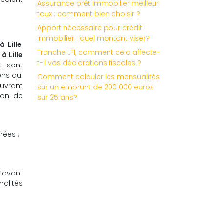
Assurance prêt immobilier meilleur
taux : comment bien choisir ?
Apport nécessaire pour crédit
immobilier : quel montant viser?
à Lille
,
Tranche LFI, comment cela affecte-
à Lille
t-il vos déclarations fiscales ?
t sont
ens qui
Comment calculer les mensualités
uvrant
sur un emprunt de 200 000 euros
ion de
sur 25 ans?
rées ;
d’avant
alités