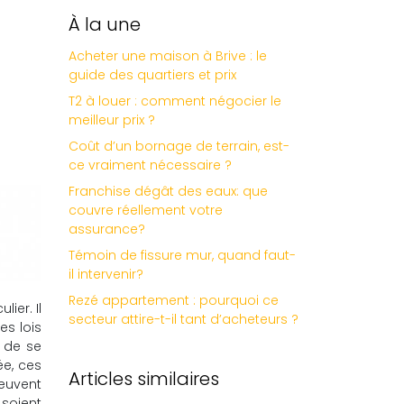
À la une
Acheter une maison à Brive : le
guide des quartiers et prix
T2 à louer : comment négocier le
meilleur prix ?
Coût d’un bornage de terrain, est-
ce vraiment nécessaire ?
Franchise dégât des eaux: que
couvre réellement votre
assurance?
Témoin de fissure mur, quand faut-
il intervenir?
Rezé appartement : pourquoi ce
ier. Il
secteur attire-t-il tant d’acheteurs ?
es lois
s de se
e, ces
Articles similaires
peuvent
 soient