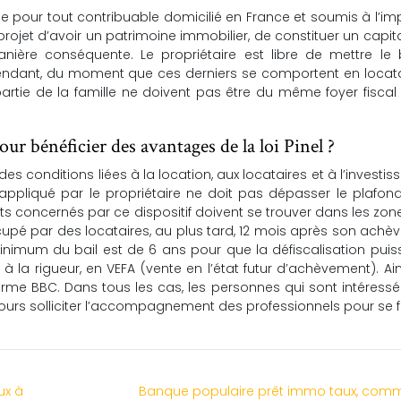
e pour tout contribuable domicilié en France et soumis à l’im
projet d’avoir un patrimoine immobilier, de constituer un capit
nière conséquente. Le propriétaire est libre de mettre le 
cendant, du moment que ces derniers se comportent en locat
artie de la famille ne doivent pas être du même foyer fiscal
our bénéficier des avantages de la loi Pinel ?
 des conditions liées à la location, aux locataires et à l’investi
 appliqué par le propriétaire ne doit pas dépasser le plafond
 concernés par ce dispositif doivent se trouver dans les zones
occupé par des locataires, au plus tard, 12 mois après son ach
inimum du bail est de 6 ans pour que la défiscalisation puis
 à la rigueur, en VEFA (vente en l’état futur d’achèvement). Ains
norme BBC. Dans tous les cas, les personnes qui sont intéress
oujours solliciter l’accompagnement des professionnels pour se fa
ux à
Banque populaire prêt immo taux, com