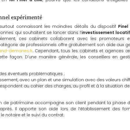
onnel expérimenté
 surtout connaissant les moindres détails du dispositif
Pinel 
rsonnes qui souhaitent se lancer dans l’
investissement locatif 
ralement, ces cabinets collaborent avec les promoteurs e
 catégorie de professionnels offre gratuitement son aide aux g
and-demanes.fr
. Cependant, tous les cabinets et agences œ
te façon. D’une manière générale, les conseillers en gest
 des éventuels problématiques ;
issement, avec un plan et une simulation avec des valeurs chiff
rrespondent au cahier des charges, au profil et à la situation de
stion de patrimoine accompagne son client pendant la phase 
rès. Il apporte son aide lors de l’établissement des form
 notaire et le suivi du contrat.