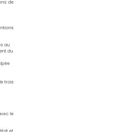
ions de
entions
ès au
ment du
cipée
e trois
avec le
état et