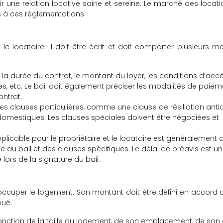
r une relation locative saine et sereine. Le marché des locat
 à ces réglementations.
et le locataire. Il doit être écrit et doit comporter plusieurs m
 la durée du contrat, le montant du loyer, les conditions d’acc
es, etc. Le bail doit également préciser les modalités de paie
ontrat.
 des clauses particulières, comme une clause de résiliation anti
omestiques. Les clauses spéciales doivent être négociées et
plicable pour le propriétaire et le locataire est généralement d
ée du bail et des clauses spécifiques. Le délai de préavis est un
ors de la signature du bail.
r occuper le logement. Son montant doit être défini en accord 
oué.
fonction de la taille du logement, de son emplacement, de son 