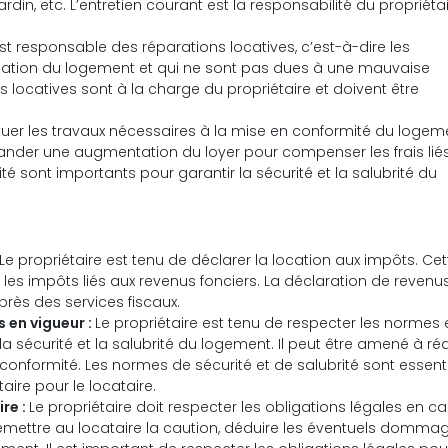
ardin, etc. L’entretien courant est la responsabilité du propriétai
est responsable des réparations locatives, c’est-à-dire les
isation du logement et qui ne sont pas dues à une mauvaise
ons locatives sont à la charge du propriétaire et doivent être
ectuer les travaux nécessaires à la mise en conformité du logem
ander une augmentation du loyer pour compenser les frais lié
é sont importants pour garantir la sécurité et la salubrité du
Le propriétaire est tenu de déclarer la location aux impôts. Cet
 les impôts liés aux revenus fonciers. La déclaration de revenu
près des services fiscaux.
 en vigueur :
Le propriétaire est tenu de respecter les normes 
 sécurité et la salubrité du logement. Il peut être amené à réa
onformité. Les normes de sécurité et de salubrité sont essenti
aire pour le locataire.
re :
Le propriétaire doit respecter les obligations légales en c
remettre au locataire la caution, déduire les éventuels domma