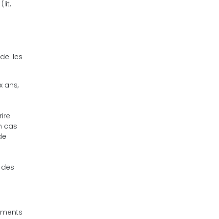
lit,
 de les
x ans,
rire
n cas
de
t des
léments