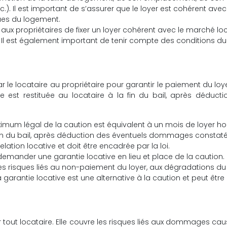
.). Il est important de s’assurer que le loyer est cohérent avec
ques du logement.
ux propriétaires de fixer un loyer cohérent avec le marché lo
e. Il est également important de tenir compte des conditions du
le locataire au propriétaire pour garantir le paiement du loye
 est restituée au locataire à la fin du bail, après déducti
mum légal de la caution est équivalent à un mois de loyer ho
la fin du bail, après déduction des éventuels dommages constaté
lation locative et doit être encadrée par la loi.
 demander une garantie locative en lieu et place de la caution.
es risques liés au non-paiement du loyer, aux dégradations du
arantie locative est une alternative à la caution et peut être
 tout locataire. Elle couvre les risques liés aux dommages ca