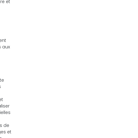
re et
ent
s aux
te
s
et
liser
elles
as de
ges et