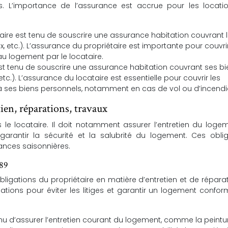
s. L’importance de l’assurance est accrue pour les locati
taire est tenu de souscrire une assurance habitation couvrant 
x, etc.). L’assurance du propriétaire est importante pour couvrir
 logement par le locataire.
est tenu de souscrire une assurance habitation couvrant ses b
tc.). L’assurance du locataire est essentielle pour couvrir les
ses biens personnels, notamment en cas de vol ou d’incendi
tien, réparations, travaux
s le locataire. Il doit notamment assurer l’entretien du loge
garantir la sécurité et la salubrité du logement. Ces obli
ances saisonnières.
989
es obligations du propriétaire en matière d’entretien et de réparati
tions pour éviter les litiges et garantir un logement confo
enu d’assurer l’entretien courant du logement, comme la peintur