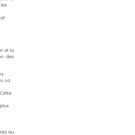
 les
cal
r et la
on des
rs
s. La
 Cette
 plus
usés au