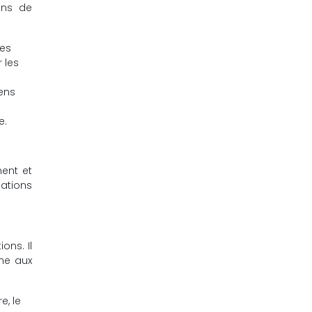
ons de
les
 les
iens
e.
ment et
gations
ons. Il
rme aux
e, le