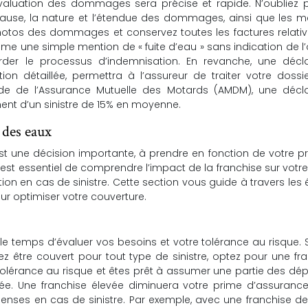
l’évaluation des dommages sera précise et rapide. N’oubliez
a cause, la nature et l’étendue des dommages, ainsi que les 
photos des dommages et conservez toutes les factures relati
e une simple mention de « fuite d’eau » sans indication de l’
der le processus d’indemnisation. En revanche, une décla
n détaillée, permettra à l’assureur de traiter votre dossi
de de l’Assurance Mutuelle des Motards (AMDM), une décla
ent d’un sinistre de 15% en moyenne.
 des eaux
t une décision importante, à prendre en fonction de votre pro
l est essentiel de comprendre l’impact de la franchise sur votr
ion en cas de sinistre. Cette section vous guide à travers les
our optimiser votre couverture.
 le temps d’évaluer vos besoins et votre tolérance au risque. 
ez être couvert pour tout type de sinistre, optez pour une fr
olérance au risque et êtes prêt à assumer une partie des dé
gée. Une franchise élevée diminuera votre prime d’assurance
enses en cas de sinistre. Par exemple, avec une franchise d