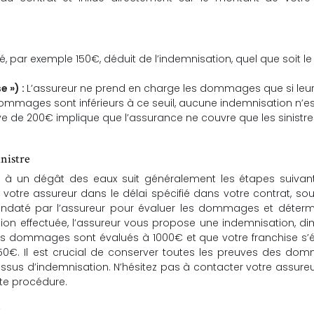
 par exemple 150€, déduit de l’indemnisation, quel que soit le
e ») :
L’assureur ne prend en charge les dommages que si leu
dommages sont inférieurs à ce seuil, aucune indemnisation n’es
ive de 200€ implique que l’assurance ne couvre que les sinistr
inistre
ié à un dégât des eaux suit généralement les étapes suivan
à votre assureur dans le délai spécifié dans votre contrat, so
mandaté par l’assureur pour évaluer les dommages et déterm
ation effectuée, l’assureur vous propose une indemnisation, d
les dommages sont évalués à 1000€ et que votre franchise s’
50€. Il est crucial de conserver toutes les preuves des do
ocessus d’indemnisation. N’hésitez pas à contacter votre assure
tte procédure.
e