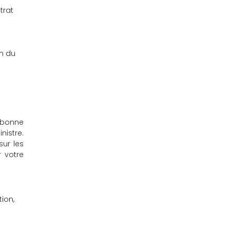
trat
a
on du
 bonne
nistre.
sur les
r votre
ion,