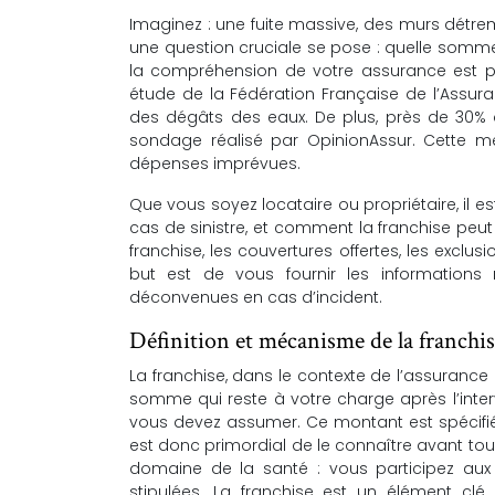
Imaginez : une fuite massive, des murs détre
une question cruciale se pose : quelle somme 
la compréhension de votre assurance est pr
étude de la Fédération Française de l’Assura
des dégâts des eaux. De plus, près de 30% d
sondage réalisé par OpinionAssur. Cette m
dépenses imprévues.
Que vous soyez locataire ou propriétaire, il
cas de sinistre, et comment la franchise peut
franchise, les couvertures offertes, les exclus
but est de vous fournir les informations 
déconvenues en cas d’incident.
Définition et mécanisme de la franchi
La franchise, dans le contexte de l’assurance
somme qui reste à votre charge après l’interv
vous devez assumer. Ce montant est spécifié 
est donc primordial de le connaître avant tout
domaine de la santé : vous participez aux f
stipulées. La franchise est un élément clé