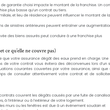
 de garantie choisi impacte le montant de la franchise. Un con
ise plus basse qu’un contrat au tiers.
miliale, et lieu de résidence peuvent influencer le montant de l
ns de sinistres antérieures peuvent entraîner une augmentati
evée des biens assurés peut conduire à une franchise plus
et ce qu’elle ne couvre pas)
 ce que votre assurance dégât des eaux prend en charge. Une
 de votre contrat vous évitera des déconvenues lors d’un si
ituations courantes couvertes par votre assurance, ainsi que 
mps de consulter attentivement votre contrat et de sollicite
contrats couvrent les dégâts causés par une fuite de canalisat
, à l’intérieur ou à l’extérieur de votre logement.
ture, les murs ou les fenêtres est due à un événement soudain et