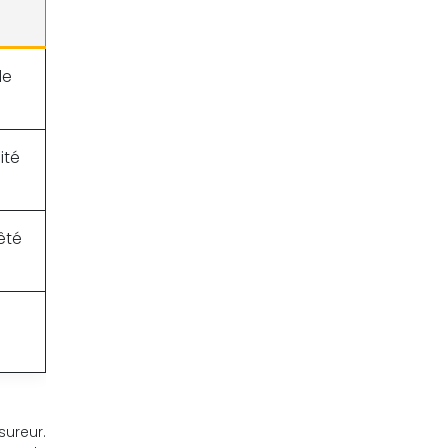
de
ité
êté
sureur.