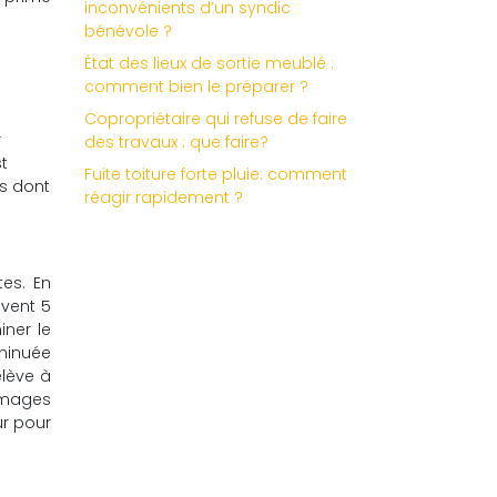
inconvénients d’un syndic
bénévole ?
État des lieux de sortie meublé :
comment bien le préparer ?
Copropriétaire qui refuse de faire
r
des travaux : que faire?
t
Fuite toiture forte pluie: comment
es dont
réagir rapidement ?
tes. En
uvent 5
iner le
iminuée
élève à
mmages
ur pour