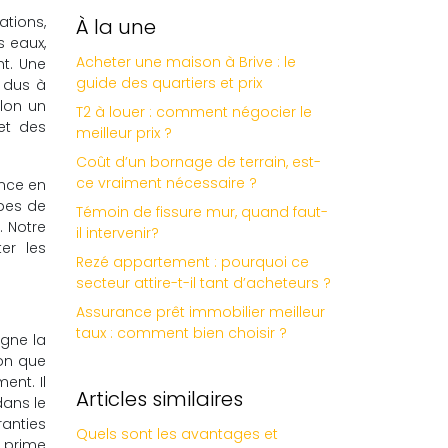
ations,
À la une
s eaux,
Acheter une maison à Brive : le
t. Une
guide des quartiers et prix
t dus à
elon un
T2 à louer : comment négocier le
et des
meilleur prix ?
Coût d’un bornage de terrain, est-
ce vraiment nécessaire ?
ance en
ypes de
Témoin de fissure mur, quand faut-
. Notre
il intervenir?
er les
Rezé appartement : pourquoi ce
secteur attire-t-il tant d’acheteurs ?
Assurance prêt immobilier meilleur
taux : comment bien choisir ?
igne la
ion que
ent. Il
Articles similaires
dans le
ranties
Quels sont les avantages et
 prime