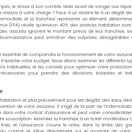
mpés, le stress à son comble. Mais avant de songer aux répar
restera à votre charge ? Face à un sinistre lié à un dégât de
imordiale, et la franchise représente un élément déterminan
nce (FFA) révèle qu’environ 40% des sinistres habitation son
es assurés ignorent le montant précis de leur franchise, s
éconnaissance peut entraîner des surprises désagréables 
 est essentiel de comprendre le fonctionnement de votre assur
 impacter votre budget. Nous allons examiner les différents t
ions habituelles, et les conseils pour optimiser votre protection
nécessaires pour prendre des décisions éclairées et évit
se
 habitation et plus précisément pour les dégâts des eaux, dés
ention de votre assureur. Il s’agit de la part de l’indemnisat
dans votre contrat d’assurance et peut varier considérablem
e souscription. Assimilez la franchise à un ticket modérateur 
rais, et l’assurance couvre le reste, dans la limite des ga
 du contrat et influe directement sur le montant de votre