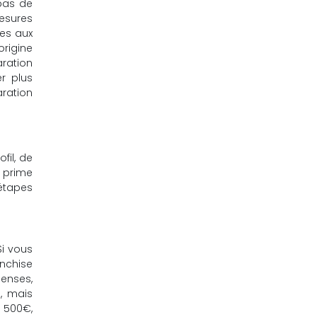
 pas de
mesures
ves aux
origine
ration
er plus
ration
fil, de
e prime
 étapes
Si vous
anchise
penses,
, mais
e 500€,