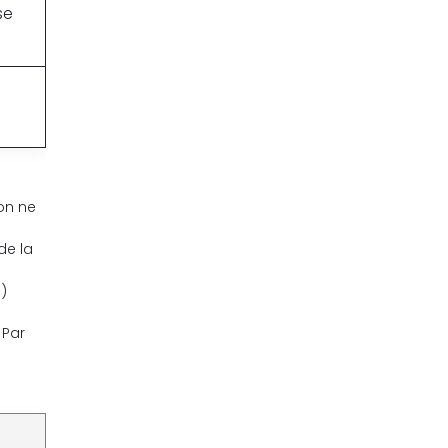
se
on ne
de la
)
 Par