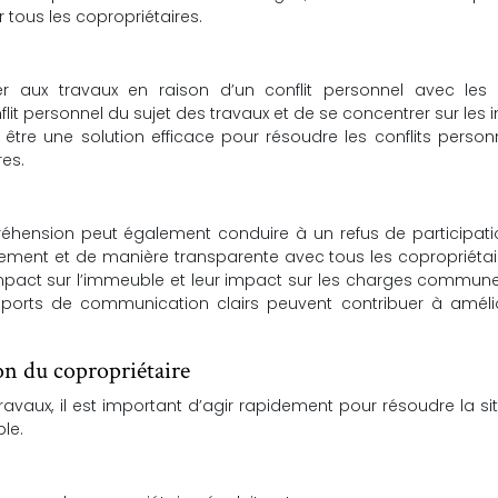
tous les copropriétaires.
er aux travaux en raison d’un conflit personnel avec les 
nflit personnel du sujet des travaux et de se concentrer sur les i
re une solution efficace pour résoudre les conflits person
res.
ension peut également conduire à un refus de participati
irement et de manière transparente avec tous les copropriétai
 impact sur l’immeuble et leur impact sur les charges commun
upports de communication clairs peuvent contribuer à amélio
on du copropriétaire
travaux, il est important d’agir rapidement pour résoudre la si
le.