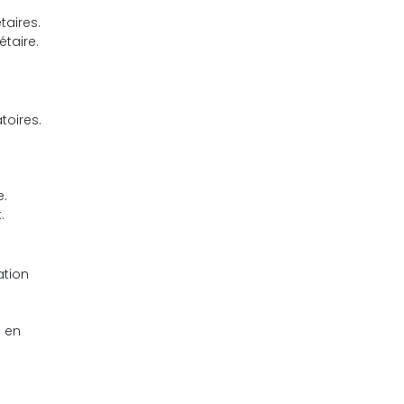
taires.
taire.
toires.
e.
.
ation
e en