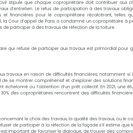
 Civil stipule que chaque copropriétaire doit contribuer aux 
x d’entretien. Le refus de participation à des travaux oblig
et financières pour le copropriétaire récalcitrant, telles 
020, la Cour d’appel de Paris a condamné un copropriétaire à p
e participer à des travaux de réfection de la toiture.
re qui refuse de participer aux travaux est primordial pour g
ux travaux en raison de difficultés financières, notamment si 
iel de se montrer compréhensif et d’explorer des solutions fina
t échelonné ou l’obtention d’un prêt collectif. En 2021, une é
 30% des copropriétaires rencontrent des difficultés financièr
ncernant le choix des travaux, la qualité des travaux, ou le c
fuser de participer à la réfection de la façade s’il estime que l
 est important de favoriser le dialogue, de trouver des compr