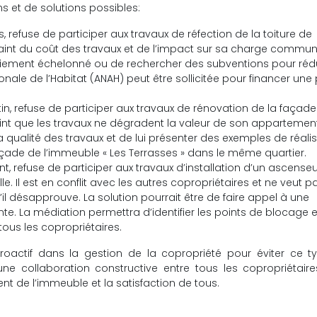
s et de solutions possibles:
, refuse de participer aux travaux de réfection de la toiture de
plaint du coût des travaux et de l’impact sur sa charge commun
aiement échelonné ou de rechercher des subventions pour rédu
onale de l’Habitat (ANAH) peut être sollicitée pour financer une 
n, refuse de participer aux travaux de rénovation de la façad
raint que les travaux ne dégradent la valeur de son appartement
 la qualité des travaux et de lui présenter des exemples de réali
açade de l’immeuble « Les Terrasses » dans le même quartier.
t, refuse de participer aux travaux d’installation d’un ascenseu
e. Il est en conflit avec les autres copropriétaires et ne veut p
il désapprouve. La solution pourrait être de faire appel à une
nte. La médiation permettra d’identifier les points de blocage 
ous les copropriétaires.
proactif dans la gestion de la copropriété pour éviter ce 
ne collaboration constructive entre tous les copropriétair
nt de l’immeuble et la satisfaction de tous.