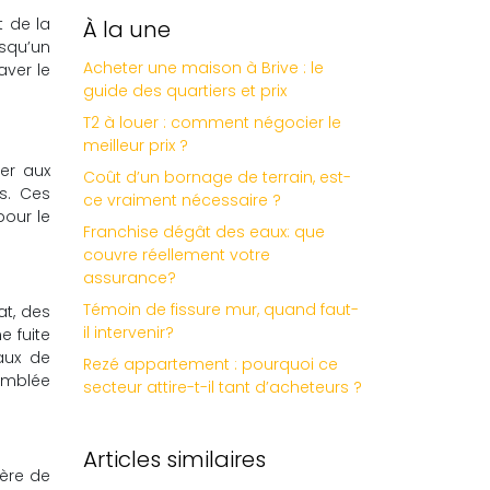
t de la
À la une
squ’un
Acheter une maison à Brive : le
aver le
guide des quartiers et prix
T2 à louer : comment négocier le
meilleur prix ?
per aux
Coût d’un bornage de terrain, est-
s. Ces
ce vraiment nécessaire ?
pour le
Franchise dégât des eaux: que
couvre réellement votre
assurance?
Témoin de fissure mur, quand faut-
at, des
il intervenir?
e fuite
aux de
Rezé appartement : pourquoi ce
semblée
secteur attire-t-il tant d’acheteurs ?
Articles similaires
ière de