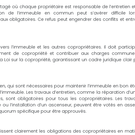
agé où chaque propriétaire est responsable de l’entretien e
tion de l’immeuble en commun peut s’avérer difficile lor
aux obligatoires. Ce refus peut engendrer des conflits et entr
rs l’immeuble et les autres copropriétaires. Il doit partici
lement de copropriété et contribuer aux charges commune
la Loi sur la copropriété, garantissant un cadre juridique clair 
retien, qui sont nécessaires pour maintenir l’immeuble en bon ét
 l’immeuble. Les travaux d’entretien, comme la réparation d’un
 sont obligatoires pour tous les copropriétaires. Les trav
de ou l’installation d’un ascenseur, peuvent être votés en as
 quorum spécifique pour être approuvés.
inissent clairement les obligations des copropriétaires en mat