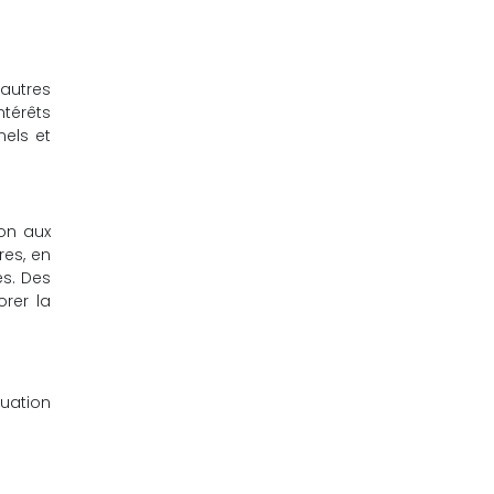
autres
ntérêts
nels et
on aux
res, en
es. Des
rer la
tuation