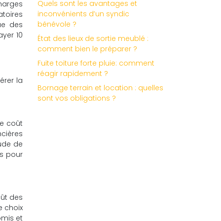
Quels sont les avantages et
charges
inconvénients d’un syndic
atoires
bénévole ?
que des
ayer 10
État des lieux de sortie meublé :
comment bien le préparer ?
Fuite toiture forte pluie: comment
réagir rapidement ?
érer la
Bornage terrain et location : quelles
sont vos obligations ?
le coût
ncières
tude de
es pour
oût des
e choix
omis et