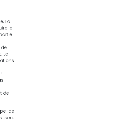
e. La
ire le
partie
e de
. La
sations
r
as
et de
type de
es sont