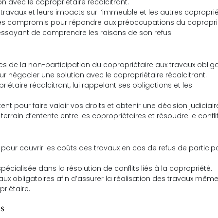
n avec le copropriétaire récalcitrant.
travaux et leurs impacts sur l’immeuble et les autres coproprié
 des compromis pour répondre aux préoccupations du coproprié
essayant de comprendre les raisons de son refus.
s de la non-participation du copropriétaire aux travaux obliga
r négocier une solution avec le copropriétaire récalcitrant.
taire récalcitrant, lui rappelant ses obligations et les
t pour faire valoir vos droits et obtenir une décision judiciair
rrain d’entente entre les copropriétaires et résoudre le conflit
our couvrir les coûts des travaux en cas de refus de particip
écialisée dans la résolution de conflits liés à la copropriété.
aux obligatoires afin d’assurer la réalisation des travaux mêm
riétaire.
ts