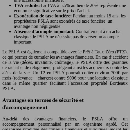
une accessibilité financière.
TVA réduite:
La TVA à 5,5% au lieu de 20% représente une
économie significative sur le prix d’achat.
Exonération de taxe foncière:
Pendant au moins 15 ans, les
propriétaires PSLA sont exonérés de taxe foncière, un
avantage non négligeable.
Absence d’acompte important:
Contrairement à un achat
classique, le PSLA ne nécessite pas de verser un acompte
important.
Le PSLA est également compatible avec le Prêt à Taux Zéro (PTZ),
ce qui permet de cumuler les avantages financiers. En cas d’accident
de la vie (décès, invalidité, chômage), le PSLA offre des garanties
de rachat et de relogement, protégeant ainsi les acquéreurs contre les
aléas de la vie. Un T2 en PSLA pourrait coûter environ 700€ par
mois (redevance + charges) contre 900€ pour une location classique
dans le même quartier, facilitant l’accession propriété Bordeaux
PSLA.
Avantages en termes de sécurité et
d’accompagnement
Au-delà des avantages financiers, le PSLA offre un
accompagnement personnalisé par un organisme agréé. Cet
organisme prodigue des conseils financiers et juridiques, aidant les