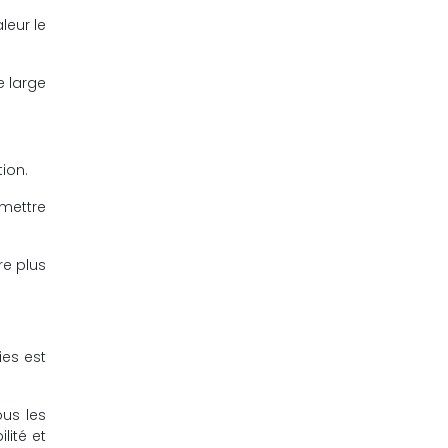
leur le
e large
tion.
 mettre
re plus
ies est
ous les
lité et