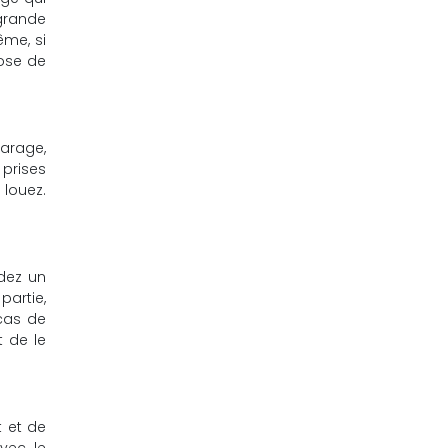
grande
me, si
pose de
garage,
 prises
 louez.
ndez un
partie,
 cas de
t de le
t et de