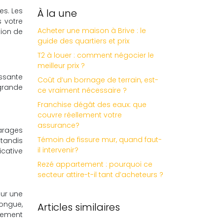
es. Les
À la une
 votre
Acheter une maison à Brive : le
tion de
guide des quartiers et prix
T2 à louer : comment négocier le
meilleur prix ?
essante
Coût d’un bornage de terrain, est-
 grande
ce vraiment nécessaire ?
Franchise dégât des eaux: que
couvre réellement votre
assurance?
arages
Témoin de fissure mur, quand faut-
 tandis
il intervenir?
icative
Rezé appartement : pourquoi ce
secteur attire-t-il tant d’acheteurs ?
our une
ongue,
Articles similaires
rement