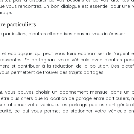
’hésitez pas à discuter de vos besoins et de vos attentes a
 que vous rencontrez. Un bon dialogue est essentiel pour une r
arage.
re particuliers
particuliers, d’autres alternatives peuvent vous intéresser.
 et écologique qui peut vous faire économiser de l’argent e
ressantes. En partageant votre véhicule avec d’autres pers
ent et contribuer à la réduction de la pollution. Des plat
ous permettent de trouver des trajets partagés.
t, vous pouvez choisir un abonnement mensuel dans un p
re plus chers que la location de garage entre particuliers, m
ur stationner votre véhicule. Les parkings publics sont génér
curité, ce qui vous permet de stationner votre véhicule en