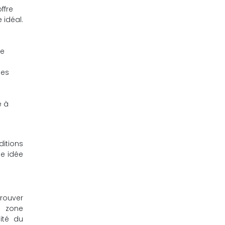
ffre
 idéal.
de
ces
e à
ditions
ne idée
rouver
r zone
ité du