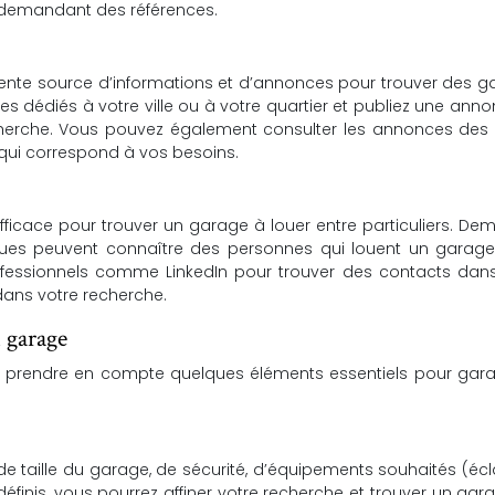
n demandant des références.
ente source d’informations et d’annonces pour trouver des 
pes dédiés à votre ville ou à votre quartier et publiez une ann
echerche. Vous pouvez également consulter les annonces des 
ui correspond à vos besoins.
fficace pour trouver un garage à louer entre particuliers. D
ègues peuvent connaître des personnes qui louent un garage
fessionnels comme LinkedIn pour trouver des contacts dans
dans votre recherche.
n garage
de prendre en compte quelques éléments essentiels pour gara
e taille du garage, de sécurité, d’équipements souhaités (écl
 définis, vous pourrez affiner votre recherche et trouver un gar