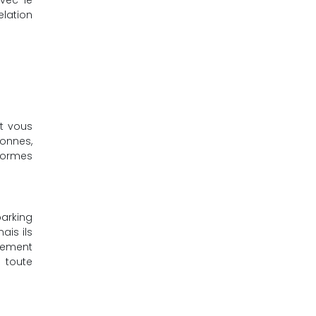
vec le
elation
t vous
onnes,
eformes
arking
ais ils
alement
 toute