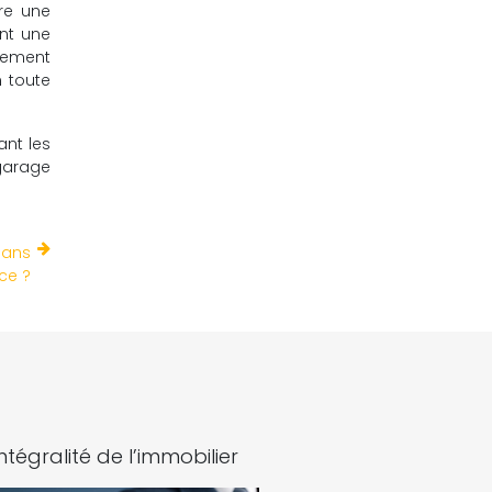
re une
ent une
lement
n toute
ant les
 garage
dans
nce ?
intégralité de l’immobilier