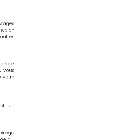
garages
once en
autres
emandez
. Vous
 votre
ntir un
airage,
age qui