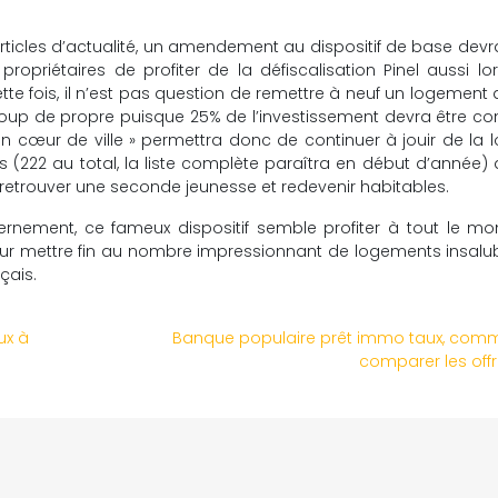
 articles d’actualité, un amendement au dispositif de base devra
ropriétaires de profiter de la défiscalisation Pinel aussi lo
te fois, il n’est pas question de remettre à neuf un logement 
oup de propre puisque 25% de l’investissement devra être co
 cœur de ville » permettra donc de continuer à jouir de la lo
s (222 au total, la liste complète paraîtra en début d’année) 
retrouver une seconde jeunesse et redevenir habitables.
ernement, ce fameux dispositif semble profiter à tout le m
our mettre fin au nombre impressionnant de logements insalu
nçais.
ux à
Banque populaire prêt immo taux, com
comparer les offr