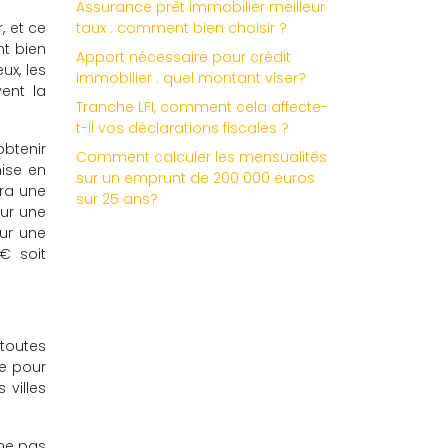
Assurance prêt immobilier meilleur
, et ce
taux : comment bien choisir ?
nt bien
Apport nécessaire pour crédit
ux, les
immobilier : quel montant viser?
vent la
Tranche LFI, comment cela affecte-
t-il vos déclarations fiscales ?
btenir
Comment calculer les mensualités
mise en
sur un emprunt de 200 000 euros
dra une
sur 25 ans?
our une
our une
€ soit
 toutes
ge pour
 villes
 ne pas