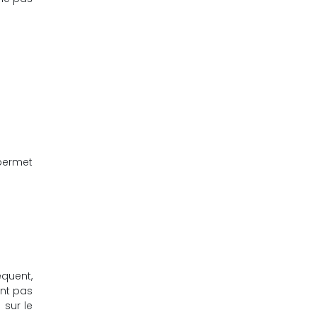
 permet
équent,
ent pas
 sur le