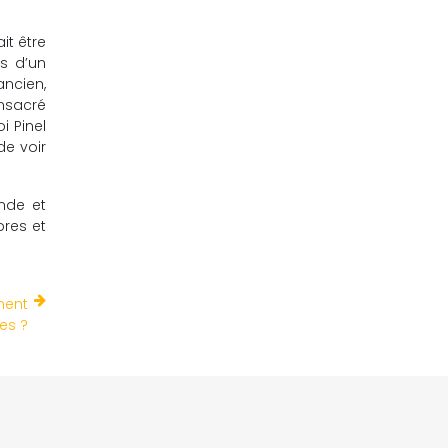
it être
rs d’un
ancien,
nsacré
i Pinel
de voir
onde et
bres et
ment
es ?