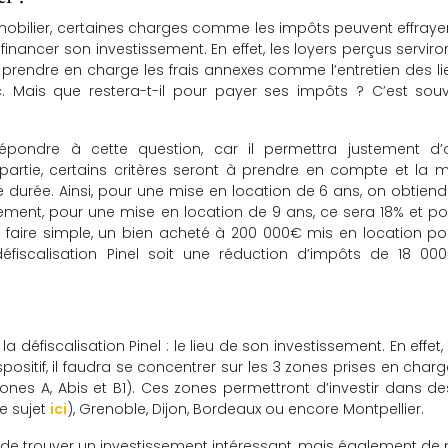
immobilier, certaines charges comme les impôts peuvent effrayer
financer son investissement. En effet, les loyers perçus serviro
prendre en charge les frais annexes comme l’entretien des lie
tc. Mais que restera-t-il pour payer ses impôts ? C’est sou
pondre à cette question, car il permettra justement d’o
partie, certains critères seront à prendre en compte et la 
e durée. Ainsi, pour une mise en location de 6 ans, on obtien
ssement, pour une mise en location de 9 ans, ce sera 18% et p
r faire simple, un bien acheté à 200 000€ mis en location p
fiscalisation Pinel soit une réduction d’impôts de 18 000
la défiscalisation Pinel : le lieu de son investissement. En effet,
ositif, il faudra se concentrer sur les 3 zones prises en char
s zones A, Abis et B1). Ces zones permettront d’investir dans des
le sujet
ici
), Grenoble, Dijon, Bordeaux ou encore Montpellier.
tra de trouver un investissement intéressant, mais également de