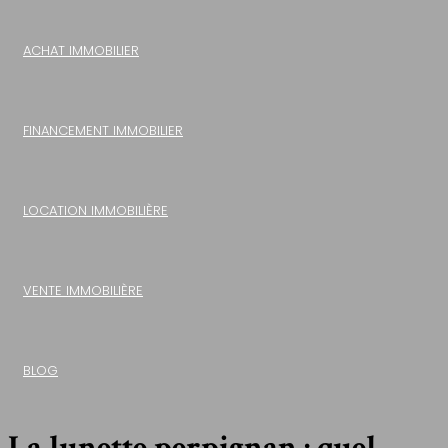
ACHAT IMMOBILIER
FINANCEMENT IMMOBILIER
LOCATION IMMOBILIÈRE
VENTE IMMOBILIÈRE
BLOG
La lunette perpignan : quel