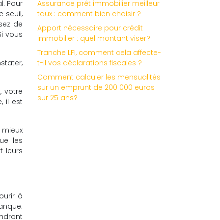
l. Pour
Assurance prêt immobilier meilleur
 seuil,
taux : comment bien choisir ?
ssez de
Apport nécessaire pour crédit
Si vous
immobilier : quel montant viser?
Tranche LFI, comment cela affecte-
stater,
t-il vos déclarations fiscales ?
Comment calculer les mensualités
sur un emprunt de 200 000 euros
, votre
sur 25 ans?
 il est
e mieux
e les
 leurs
ourir à
anque.
endront