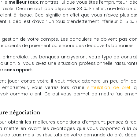
r le
meilleur taux
, montrez-lui que vous êtes l’emprunteur idéa
aible. Ceci ne doit pas dépasser 33 %. En effet, au-delà de ce
ent à risque. Ceci signifie en effet que vous n’avez plus a
L’idéal est d’avoir un taux d’endettement inférieur à 15 %. 
e gestion de votre compte. Les banquiers ne doivent pas con
 incidents de paiement ou encore des découverts bancaires.
t primordiale. Les banques analyseront votre type de contrat
lution. Si vous avez une situation professionnelle rassurante,
er sans apport
.
ent jouer contre votre, il vaut mieux attendre un peu afin d
l emprunteur, vous verrez lors d’une
simulation de prêt
qu
voir comme client. Ce qui vous permet de mettre facilement
eure négociation
pour obtenir les meilleures conditions d’emprunt, pensez à rec
ra mettre en avant les avantages que vous apportez à la b
les de taux, mais les résultats de votre demande de prêt dép