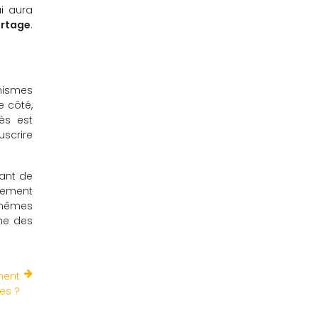
i aura
urtage
.
nismes
e côté,
cès est
uscrire
tant de
rement
s mêmes
me des
ment
es ?