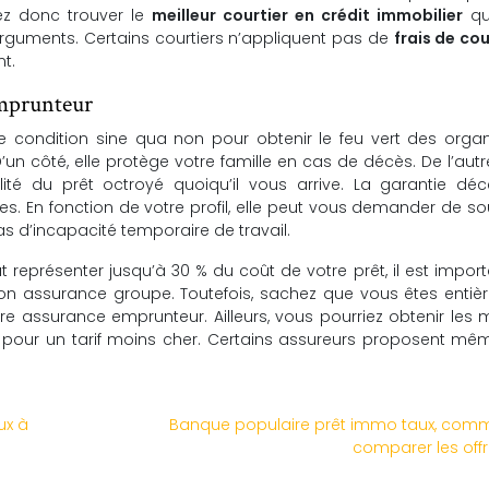
vez donc trouver le
meilleur courtier en crédit immobilier
qu
rguments. Certains courtiers n’appliquent pas de
frais de co
t.
emprunteur
 condition sine qua non pour obtenir le feu vert des orga
un côté, elle protège votre famille en cas de décès. De l’autr
lité du prêt octroyé quoiqu’il vous arrive. La garantie dé
En fonction de votre profil, elle peut vous demander de so
as d’incapacité temporaire de travail.
représenter jusqu’à 30 % du coût de votre prêt, il est impor
son assurance groupe. Toutefois, sachez que vous êtes entiè
otre assurance emprunteur. Ailleurs, vous pourriez obtenir le
e pour un tarif moins cher. Certains assureurs proposent mê
ux à
Banque populaire prêt immo taux, com
comparer les offr