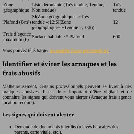
Zone
Liste déroulante (Très tendue, Tendue,
Très
géographique
Non tendue)
tendue
SI(Zone géographique= »Très
Plafond (€/m²)
tendue »;12;SI(Zone
12
géographique= »Tendue »;10;8))
Frais d’agence
Surface habitable * Plafond
600
maximum (€)
Vous pouvez télécharger
un modèle Excel pré-rempli ici
.
Identifier et éviter les arnaques et les
frais abusifs
Malheureusement, certains professionnels peuvent se livrer à des
pratiques abusives. Il est donc important d’être vigilant et de
connaître les signes qui doivent vous alerter (Arnaque frais agence
location recours).
Les signes qui doivent alerter
Demande de documents interdits (relevés bancaires des
parents, carte vitale, etc.).