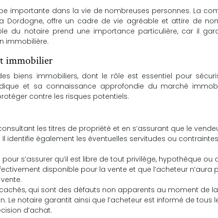
 étape importante dans la vie de nombreuses personnes. La c
la Dordogne, offre un cadre de vie agréable et attire de no
ôle du notaire prend une importance particulière, car il gara
on immobilière.
at immobilier
des biens immobiliers, dont le rôle est essentiel pour sécuri
uridique et sa connaissance approfondie du marché immobili
rotéger contre les risques potentiels.
 consultant les titres de propriété et en s’assurant que le vende
 Il identifie également les éventuelles servitudes ou contraintes
 pour s’assurer qu’il est libre de tout privilège, hypothèque ou 
 effectivement disponible pour la vente et que l’acheteur n’aura
 vente.
es cachés, qui sont des défauts non apparents au moment de la
en. Le notaire garantit ainsi que l’acheteur est informé de tous l
cision d’achat.