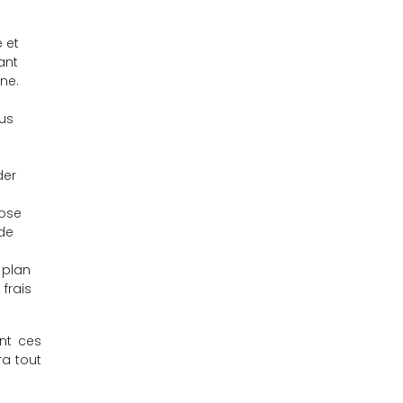
 et
ant
ne.
ous
der
pose
de
 plan
frais
nt ces
ra tout