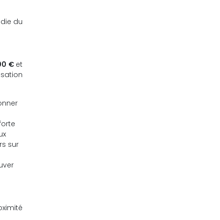
ndie du
00 €
et
lisation
donner
forte
ux
rs sur
ouver
ximité