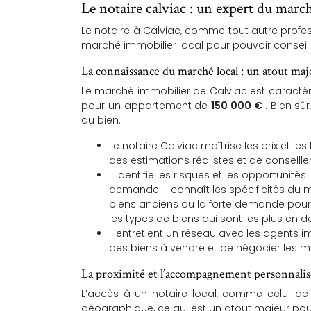
Le notaire calviac : un expert du march
Le notaire à Calviac, comme tout autre profe
marché immobilier local pour pouvoir conseill
La connaissance du marché local : un atout maj
Le marché immobilier de Calviac est caracté
pour un appartement de
150 000 €
. Bien sûr
du bien.
Le notaire Calviac maîtrise les prix et 
des estimations réalistes et de conseiller
Il identifie les risques et les opportuni
demande. Il connaît les spécificités d
biens anciens ou la forte demande pour 
les types de biens qui sont les plus en 
Il entretient un réseau avec les agents i
des biens à vendre et de négocier les me
La proximité et l’accompagnement personnalisé 
L’accès à un notaire local, comme celui de
géographique, ce qui est un atout majeur pou