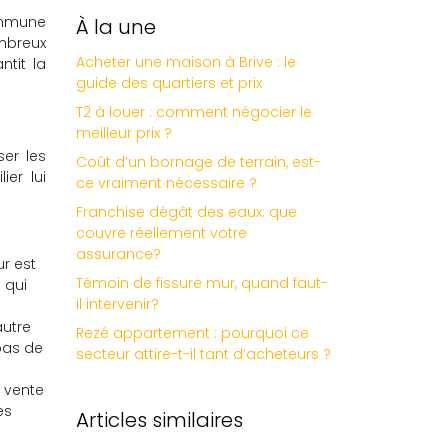
ommune
À la une
mbreux
Acheter une maison à Brive : le
ntit la
guide des quartiers et prix
T2 à louer : comment négocier le
meilleur prix ?
ser les
Coût d’un bornage de terrain, est-
er lui
ce vraiment nécessaire ?
Franchise dégât des eaux: que
couvre réellement votre
assurance?
ur est
Témoin de fissure mur, quand faut-
 qui
il intervenir?
autre
Rezé appartement : pourquoi ce
 pas de
secteur attire-t-il tant d’acheteurs ?
 vente
es
Articles similaires