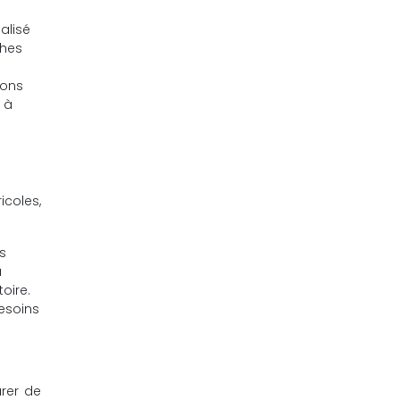
alisé
ches
ions
, à
icoles,
s
a
oire.
besoins
urer de