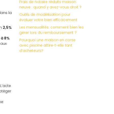
Frais de notaire réduits maison
neuve : quand y avez-vous droit ?
dans la
Outils de modélisation pour
évaluer votre bien efficacement
Les mensualités: comment bien les
on
2,5%
gérer lors du remboursement ?
 à 8%
Pourquoi une maison en corse
taux
avec piscine attire-t-elle tant
d’acheteurs?
 L’acte
rotéger
ne