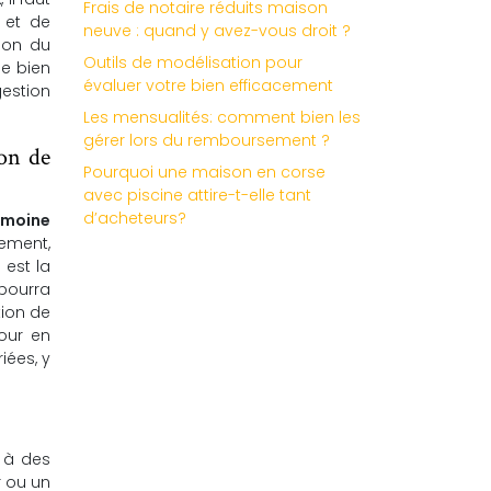
Frais de notaire réduits maison
 et de
neuve : quand y avez-vous droit ?
ion du
Outils de modélisation pour
de bien
évaluer votre bien efficacement
estion
Les mensualités: comment bien les
gérer lors du remboursement ?
on de
Pourquoi une maison en corse
avec piscine attire-t-elle tant
d’acheteurs?
imoine
rement,
 est la
 pourra
tion de
Pour en
iées, y
l à des
r ou un