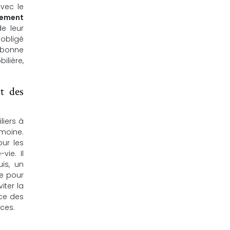
avec le
sement
e leur
 obligé
e bonne
ilière,
t des
liers à
imoine.
ur les
vie. Il
uis, un
ve pour
iter la
nce des
ices.