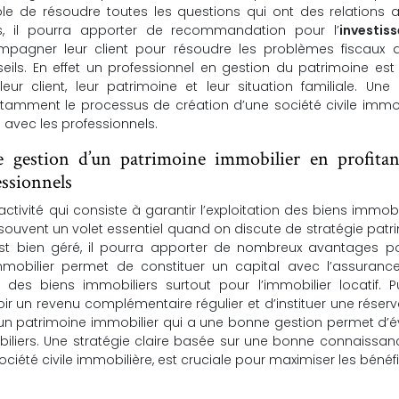
le de résoudre toutes les questions qui ont des relations 
uis, il pourra apporter de recommandation pour l’
investis
mpagner leur client pour résoudre les problèmes fiscaux d
seils. En effet un professionnel en gestion du patrimoine est
eur client, leur patrimoine et leur situation familiale. Un
tamment le processus de création d’une société civile immob
e avec les professionnels.
e gestion d’un patrimoine immobilier en profitan
essionnels
tivité qui consiste à garantir l’exploitation des biens immobi
 souvent un volet essentiel quand on discute de stratégie patr
 est bien géré, il pourra apporter de nombreux avantages po
mmobilier permet de constituer un capital avec l’assurance-
des biens immobiliers surtout pour l’immobilier locatif. P
ir un revenu complémentaire régulier et d’instituer une réser
, un patrimoine immobilier qui a une bonne gestion permet d’év
biliers. Une stratégie claire basée sur une bonne connaissa
ciété civile immobilière, est cruciale pour maximiser les bénéf