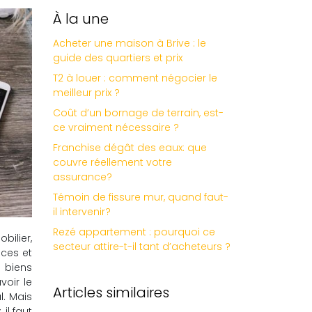
À la une
Acheter une maison à Brive : le
guide des quartiers et prix
T2 à louer : comment négocier le
meilleur prix ?
Coût d’un bornage de terrain, est-
ce vraiment nécessaire ?
Franchise dégât des eaux: que
couvre réellement votre
assurance?
Témoin de fissure mur, quand faut-
il intervenir?
Rezé appartement : pourquoi ce
bilier,
secteur attire-t-il tant d’acheteurs ?
ices et
 biens
voir le
Articles similaires
l. Mais
il faut