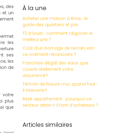
es, des
À la une
 et un
Acheter une maison à Brive : le
ssement
guide des quartiers et prix
T2 à louer : comment négocier le
 permet
meilleur prix ?
re les
Coût d’un bornage de terrain, est-
verture
ce vraiment nécessaire ?
nt ses
ce, les
Franchise dégât des eaux: que
tion de
couvre réellement votre
assurance?
Témoin de fissure mur, quand faut-
il intervenir?
r votre
Rezé appartement : pourquoi ce
a plus
secteur attire-t-il tant d’acheteurs ?
nsi que
Articles similaires