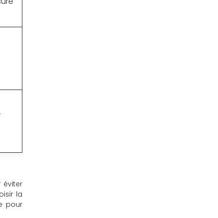
sure
r
 éviter
isir la
le pour