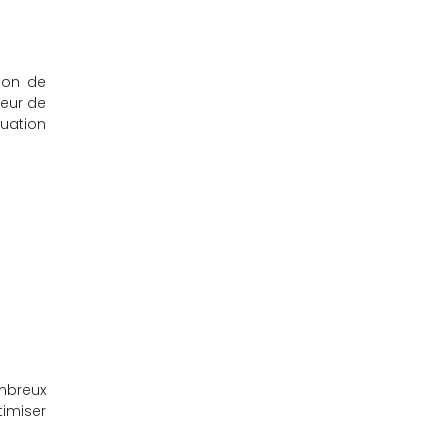
tion de
leur de
luation
s
mbreux
timiser