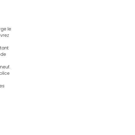
ge le
evrez
tant
 de
neuf.
olice
les