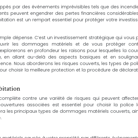
appés par des événements imprévisibles tels que des incendi
ents peuvent engendrer des pertes financières considérables
itation est un rempart essentiel pour protéger votre investi
simple dépense. C’est un investissement stratégique qui vous
ouvrir les dommages matériels et de vous protéger cont
s explorerons en profondeur les raisons pour lesquelles la cou
té, en allant au-delà des aspects basiques et en souligna
ence. Nous aborderons les risques couverts, les types de poli
our choisir la meilleure protection et la procédure de déclara
bitation
 complète contre une variété de risques qui peuvent affecte
ouvertures associées est essentiel pour choisir la police l
era les principaux types de dommages matériels couverts, ai
.