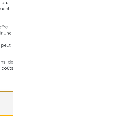
ion.
ement
ffre
ir une
e peut
ens de
s coûts