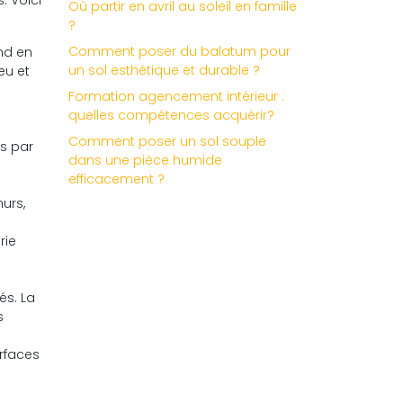
. Voici
Où partir en avril au soleil en famille
?
Comment poser du balatum pour
nd en
un sol esthétique et durable ?
eu et
Formation agencement intérieur :
quelles compétences acquérir?
Comment poser un sol souple
s par
dans une pièce humide
efficacement ?
urs,
rie
és. La
s
urfaces