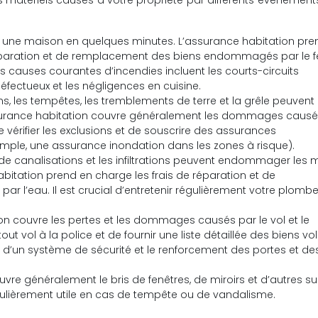
atériels causés à votre propriété par différents événements
 une maison en quelques minutes. L’assurance habitation pre
 réparation et de remplacement des biens endommagés par le f
es causes courantes d’incendies incluent les courts-circuits
éfectueux et les négligences en cuisine.
ns, les tempêtes, les tremblements de terre et la grêle peuvent
surance habitation couvre généralement les dommages causé
 vérifier les exclusions et de souscrire des assurances
mple, une assurance inondation dans les zones à risque).
s de canalisations et les infiltrations peuvent endommager les m
abitation prend en charge les frais de réparation et de
’eau. Il est crucial d’entretenir régulièrement votre plombe
on couvre les pertes et les dommages causés par le vol et le
ut vol à la police et de fournir une liste détaillée des biens vol
on d’un système de sécurité et le renforcement des portes et de
vre généralement le bris de fenêtres, de miroirs et d’autres s
iculièrement utile en cas de tempête ou de vandalisme.