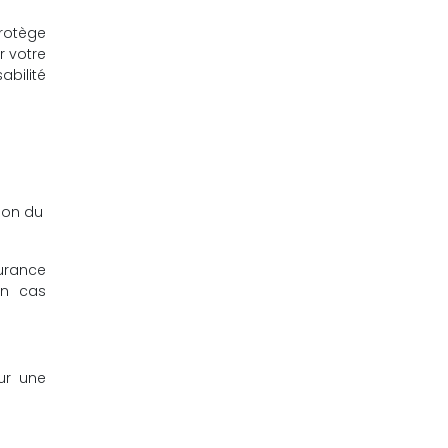
rotège
r votre
abilité
son du
surance
en cas
ur une