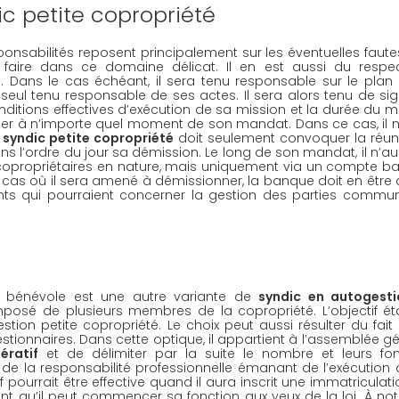
ic petite copropriété
nsabilités reposent principalement sur les éventuelles fautes,
t faire dans ce domaine délicat. Il en est aussi du respec
 Dans le cas échéant, il sera tenu responsable sur le plan ci
e seul tenu responsable de ses actes. Il sera alors tenu de sig
nditions effectives d’exécution de sa mission et la durée du m
ionner à n’importe quel moment de son mandat. Dans ce cas, il n
 
syndic petite copropriété
 doit seulement convoquer la réun
 l’ordre du jour sa démission. Le long de son mandat, il n’au
copropriétaires en nature, mais uniquement via un compte ba
 cas où il sera amené à démissionner, la banque doit en être a
s qui pourraient concerner la gestion des parties commun
ic bénévole est une autre variante de 
syndic en autogesti
composé de plusieurs membres de la copropriété. L’objectif ét
tion petite copropriété. Le choix peut aussi résulter du fait 
tionnaires. Dans cette optique, il appartient à l’assemblée gé
ératif
 et de délimiter par la suite le nombre et leurs fon
nt de la responsabilité professionnelle émanant de l’exécution d
f pourrait être effective quand il aura inscrit une immatriculatio
t qu’il peut commencer sa fonction aux yeux de la loi. À not