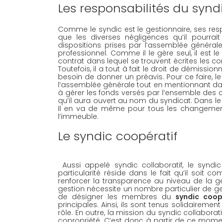
Les responsabilités du synd
Comme le syndic est le gestionnaire, ses respo
que les diverses négligences qu’il pourrai
dispositions prises par l’assemblée générale.
professionnel. Comme il le gère seul, il est l
contrat dans lequel se trouvent écrites les co
Toutefois, il a tout à fait le droit de démiss
besoin de donner un préavis. Pour ce faire, le
l’assemblée générale tout en mentionnant dans
à gérer les fonds versés par l’ensemble des 
qu’il aura ouvert au nom du syndicat. Dans le
Il en va de même pour tous les changement
l’immeuble. 
Le syndic coopératif
 Aussi appelé syndic collaboratif, le synd
particularité réside dans le fait qu’il soit 
renforcer la transparence au niveau de la ges
gestion nécessite un nombre particulier de ges
de désigner les membres du 
syndic coop
principales. Ainsi, ils sont tenus solidaireme
rôle. En outre, la mission du syndic collaborati
copropriété. C’est donc à partir de ce momen