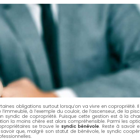
aines obligations surtout lorsqu’on va vivre en copropriété. Il 
’immeuble, à l’exemple du couloir, de l’ascenseur, de la pisci
r un syndic de copropriété. Puisque cette gestion est à la cha
olution la moins chère est alors compréhensible. Parmi les optio
opropriétaires se trouve le 
syndic bénévole
. Reste à savoir e
ut savoir que, malgré son statut de bénévole, le syndic coopéra
fessionnelles.