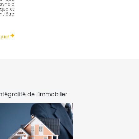
syndic 
que et 
t être 
que!
intégralité de l’immobilier