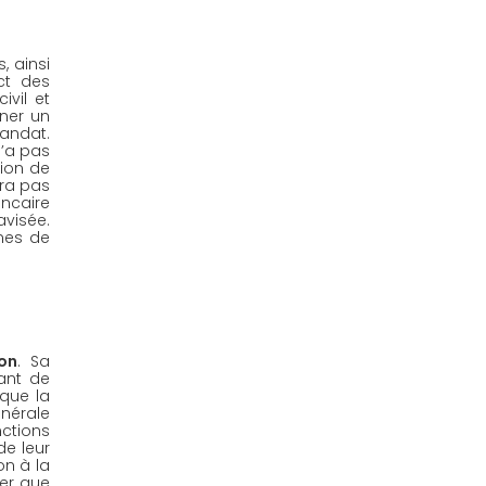
 ainsi 
t des 
vil et 
ner un 
andat. 
’a pas 
ion de 
ra pas 
ncaire 
visée. 
es de 
on
. Sa 
ant de 
que la 
nérale 
ctions 
e leur 
n à la 
er que 