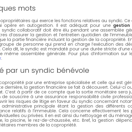
lques mots
propriétaires qui exerce les fonctions relatives au syndic. Ce qu
i opère en autogestion. Il est adéquat pour une 
gestion 
le syndic collaboratif doit être élu pendant une assemblée gén
utres d’assurer la gestion et l’entretien quotidien de l’immeuble
e la partie financière incluant la gestion de la copropriété. En 
 groupe de personne qui prend en charge l’exécution des déc
Cela dit, le syndic est mandaté pour une durée stricte d’une 
tte même assemblée générale. Pour plus d’information sur le 
r
.
té par un syndic bénévole
 copropriété par une entreprise spécialisée et celle qui est gér
 dernière, la gestion financière se fait à découvert. Celui-ci ou
C’est à partir de ce compte que la sortie monétaire sera just
 de souscrire à une assurance responsabilité civile profession
vrir les risques de litige en faveur du syndic concernant not
dministrative principale étant la gestion des différents co
ance relatifs à l’immeuble. Cela concerne effectivement les p
dividuelles ou privées. Il en est ainsi du nettoyage et du ménag
ée, la piscine, le rez-de-chaussée, etc. Bref, la gestion dépend
iétaires membres de la copropriété.