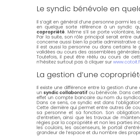
Le syndic bénévole en que
Il s’agit en général d’une personne parmi les co
en quelque sorte référence à un syndic qu
copropriété
. Même s’il se porte volontaire, 
Par la suite, son rôle principal serait entre a
concerne aussi bien la partie administrative qu
il est aussi la personne ou dans certains le
validées au cours des assemblées générales. 
Toutefois, il peut être réélu au cours de ce
n’hésitez surtout pas à cliquer sur 
www.cotoit.f
La gestion d’une coproprié
Il existe une différence entre la gestion d’une
un 
syndic collaboratif
 ou bénévole. Dans cette
effet un compte bancaire au nom du syndicat. 
Dans ce sens, ce syndic est dans l’obligation
Cette dernière qui permet entre autres de cou
sa personne et sa fonction. Son obligation a
d’entretien, ainsi que les travaux de mainten
régies par la copropriété et non les parties in
les couloirs, les ascenseurs, le portail d’entr
grandeur de l’espace et du nombre des propr