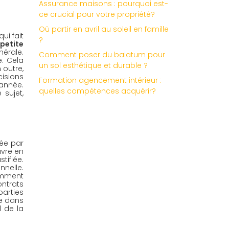
Assurance maisons : pourquoi est-
ce crucial pour votre propriété?
Où partir en avril au soleil en famille
i fait 
?
petite 
érale. 
Comment poser du balatum pour
. Cela 
un sol esthétique et durable ?
outre, 
isions 
Formation agencement intérieur :
année. 
quelles compétences acquérir?
sujet, 
ée par 
vre en 
ifiée. 
nelle. 
amment 
ntrats 
arties 
e dans 
 de la 